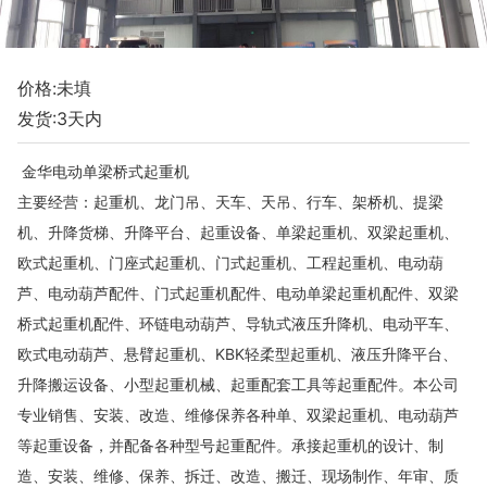
价格:未填
发货:3天内
金华电动单梁桥式起重机
主要经营：起重机、龙门吊、天车、天吊、行车、架桥机、提梁
机、升降货梯、升降平台、起重设备、单梁起重机、双梁起重机、
欧式起重机、门座式起重机、门式起重机、工程起重机、电动葫
芦、电动葫芦配件、门式起重机配件、电动单梁起重机配件、双梁
桥式起重机配件、环链电动葫芦、导轨式液压升降机、电动平车、
欧式电动葫芦、悬臂起重机、KBK轻柔型起重机、液压升降平台、
升降搬运设备、小型起重机械、起重配套工具等起重配件。本公司
专业销售、安装、改造、维修保养各种单、双梁起重机、电动葫芦
等起重设备，并配备各种型号起重配件。承接起重机的设计、制
造、安装、维修、保养、拆迁、改造、搬迁、现场制作、年审、质